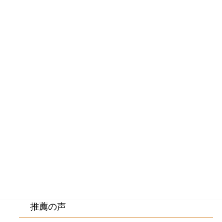
メニュー
初めての方へ・院長紹介
施術料金・施術の流れ
ご来院の方の症状
院内紹介・アクセス
お客様の声
推薦の声