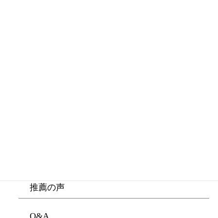
メニュー
初めての方へ・院長紹介
施術料金・施術の流れ
ご来院の方の症状
院内紹介・アクセス
お客様の声
推薦の声
Q&A