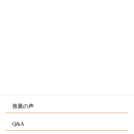
メニュー
初めての方へ・院長紹介
施術料金・施術の流れ
院内紹介・アクセス
お客様の声
推薦の声
Q&A