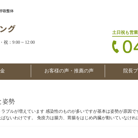
土日祝も営業
・祝：9:00 ~ 12:00
金
お客様の声・推薦の声
院長プ
と姿勢
トラブルが増えています 感染性のものが多いですが基本は姿勢が原因で
及ばないわけです。 免疫力は腸力、胃腸をはじめ内臓が動いていなければ免