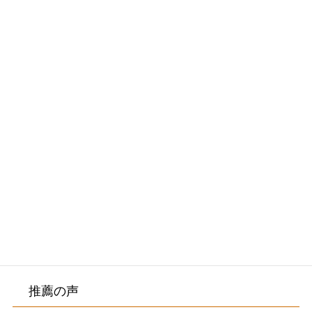
・2026/06/02
2026年7月のお休み
メニュー
初めての方へ・院長紹介
施術料金・施術の流れ
院内紹介・アクセス
お客様の声
推薦の声