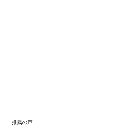
・2026/06/02
2026年7月のお休み
メニュー
初めての方へ・院長紹介
施術料金・施術の流れ
院内紹介・アクセス
お客様の声
推薦の声