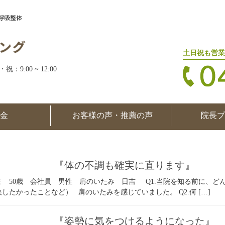
土日祝も営業
・祝：9:00 ~ 12:00
金
お客様の声・推薦の声
院長プ
『体の不調も確実に直ります』
ま 50歳 会社員 男性 肩のいたみ 日吉 Q1.当院を知る前に、ど
したかったことなど） 肩のいたみを感じていました。 Q2.何 […]
『姿勢に気をつけるようになった』