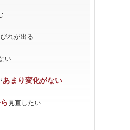
む
しびれが出る
ない
あまり変化がない
が
から
見直したい