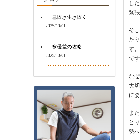
した
緊張
息抜き生き抜く
2025/10/01
そし
たり
寒暖差の攻略
す。
2025/10/01
です
なぜ
大切
に姿
また
とり
勢へ