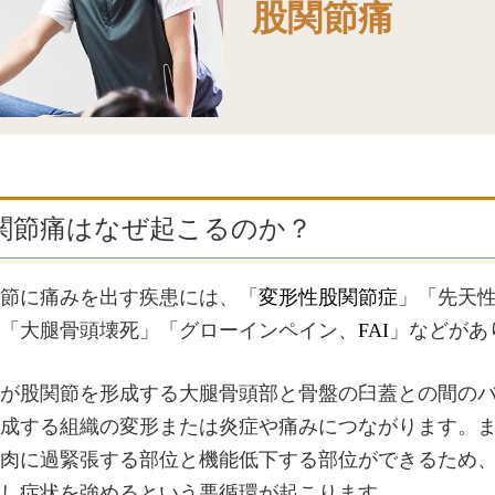
股関節痛
関節痛はなぜ起こるのか？
節に痛みを出す疾患には、「
変形性股関節症
」「先天
「大腿骨頭壊死」「グローインペイン、
FAI
」などがあ
が股関節を形成する大腿骨頭部と骨盤の臼蓋との間の
成する組織の変形または炎症や痛みにつながります。
肉に過緊張する部位と機能低下する部位ができるため
し症状を強めるという悪循環が起こります。