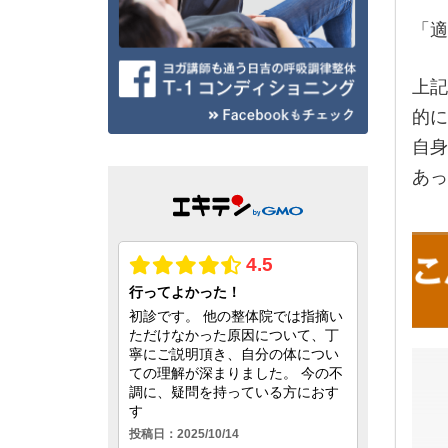
「適
上記
的に
自身
あっ