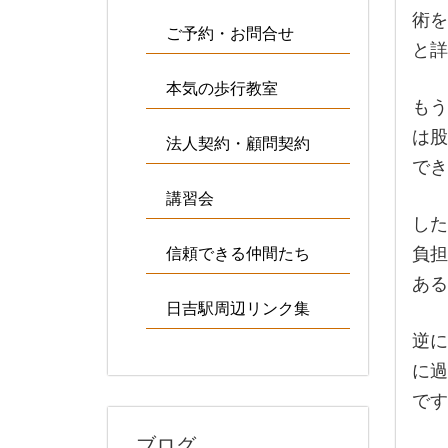
術を
ご予約・お問合せ
と詳
本気の歩行教室
もう
は股
法人契約・顧問契約
でき
講習会
した
負担
信頼できる仲間たち
ある
日吉駅周辺リンク集
逆に
に過
です
ブログ