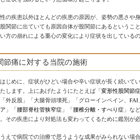
性の疾患以外ほとんどの疾患の原因が、姿勢の悪さや
股関節に出ていても原因自体が股関節にあるというこ
い方の崩れによる重心の変化により症状を出している
関節痛に対する当院の施術
はじめに、症状がひどい場合や辛い症状が長く続いて
たします。上にあげたようにたとえば「
変形性股関節
「外反股」「大腿骨頭壊死」「グローインペイン、
FAI
ア
」「
腰部脊柱管狭窄症
」「
腰椎分離・すべり症
」な
。その疾患により対処法も変わってくるために鑑別が
うえで病院での治療で思うような成果がみられない場