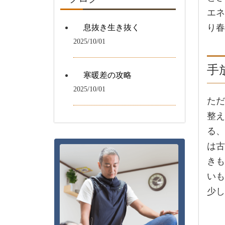
エネ
り春
息抜き生き抜く
2025/10/01
手
寒暖差の攻略
2025/10/01
ただ
整え
る、
は古
きも
いも
少し