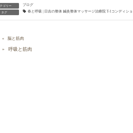
ブログ
テゴリー
春と呼吸 | 日吉の整体 鍼灸整体マッサージ治療院 T-1コンディシ
タグ
脳と筋肉
呼吸と筋肉