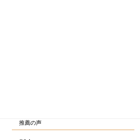
メニュー
初めての方へ・院長紹介
施術料金・施術の流れ
ご来院の方の症状
院内紹介・アクセス
お客様の声
推薦の声