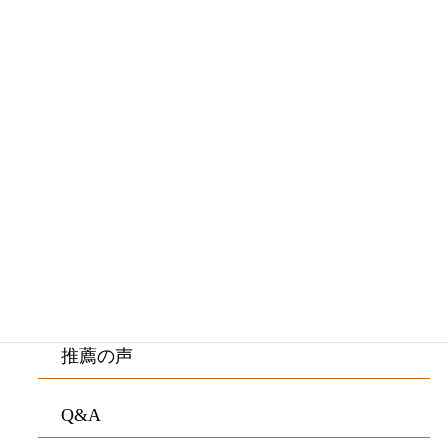
初めての方へ・院長紹介
施術料金・施術の流れ
ご来院の方の症状
院内紹介・アクセス
お客様の声
推薦の声
Q&A